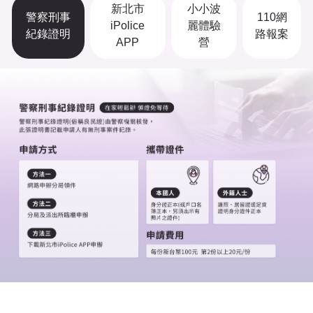
新北市
小小波
警察刑事
110網
iPolice
麗體驗
紀錄證明
路報案
APP
營