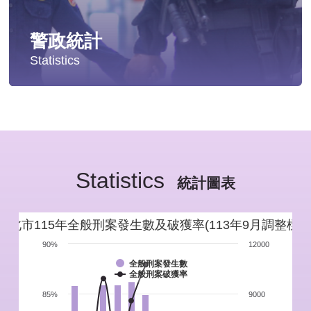
警政統計
Statistics
統計分析
警政統計年報
Statistics
新北市重要警政統計指標
統計圖表
警政性別統計
新北市115年全般刑案發生數及破獲率(113年9月調整標準
警政統計通報
90%
12000
全般刑案發生數
全般刑案破獲率
警政統計懶人包
85%
9000