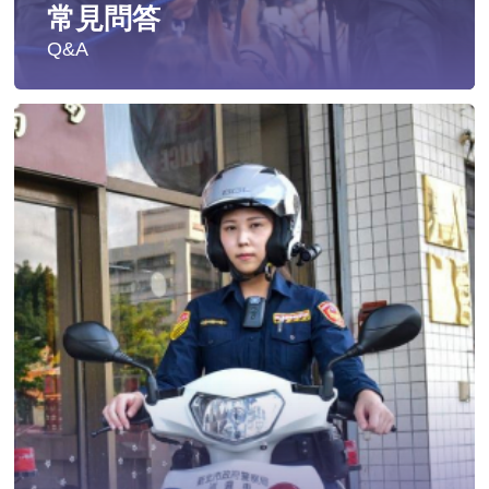
常見問答
Q&A
遭受性侵害時，可向哪些單位求助？
發生性侵害案件後，我可以請社工陪同嗎?
發生性侵害案件後，我需要去驗傷嗎?
遇到性騷擾案件之處理？
當你遭受到家庭暴力時該如何處理？
如何執行家庭暴力加害人訪查、訪查對象及期間為何?