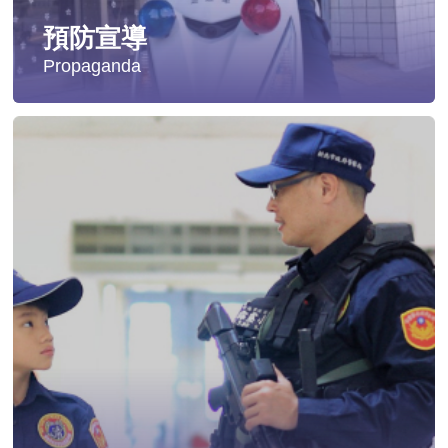
預防宣導
Propaganda
失蹤協尋
社會安全防護
影音專區
交通安全
婦幼安全
犯罪防治