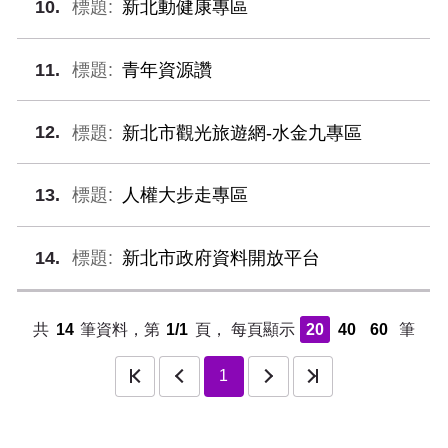
10
新北動健康專區
11
青年資源讚
12
新北市觀光旅遊網-水金九專區
13
人權大步走專區
14
新北市政府資料開放平台
共
14
筆資料，第
1/1
頁，
每頁顯示
20
40
60
筆
頁
上一頁
下一頁
最後一頁
1