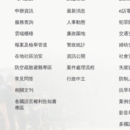
申辦資訊
最新消息
e話
服務查詢
人事動態
犯罪
雲端櫃檯
廉政園地
交通
報案及檢舉管道
警政統計
婦幼
在地社區治安
資訊公開
社會
防空疏散避難專區
案件處理流程
失蹤
常見問答
行政中立
防制
相關文刊
抗旱
各國語言權利告知書
案例
專區
影音
多國