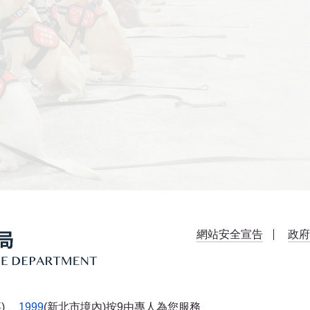
網站安全宣告
政府
) 、
1999
(新北市境內)按9由專人為您服務