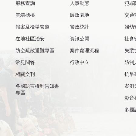
服務查詢
人事動態
犯罪
雲端櫃檯
廉政園地
交通
報案及檢舉管道
警政統計
婦幼
在地社區治安
資訊公開
社會
防空疏散避難專區
案件處理流程
失蹤
常見問答
行政中立
防制
相關文刊
抗旱
各國語言權利告知書
案例
專區
影音
多國