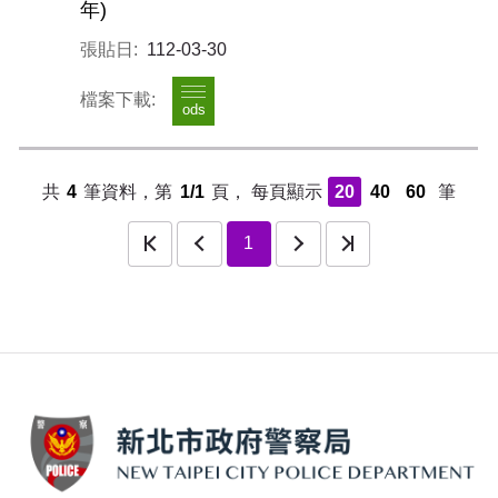
年)
112-03-30
ods
共
4
筆資料，第
1/1
頁，
每頁顯示
20
40
60
筆
頁
上一頁
下一頁
最後一頁
1