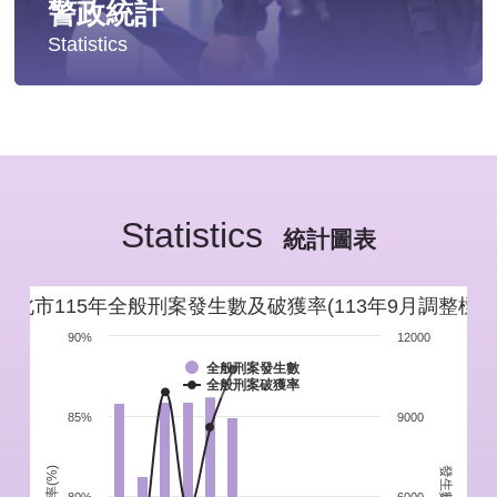
警政統計
Statistics
統計分析
警政統計年報
Statistics
新北市重要警政統計指標
統計圖表
警政性別統計
新北市115年全般刑案發生數及破獲率(113年9月調整標準
警政統計通報
90%
12000
全般刑案發生數
全般刑案破獲率
警政統計懶人包
85%
9000
發生數(件)
破獲率(%)