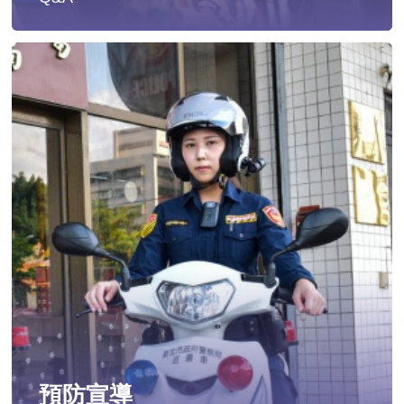
遭受性侵害時，可向哪些單位求助？
發生性侵害案件後，我可以請社工陪同嗎?
發生性侵害案件後，我需要去驗傷嗎?
遇到性騷擾案件之處理？
當你遭受到家庭暴力時該如何處理？
如何執行家庭暴力加害人訪查、訪查對象及期間為何?
預防宣導