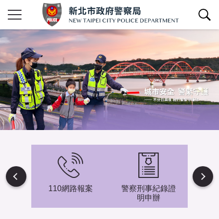
查詢區開關
Next
避難專
110網路報案
警察刑事紀錄證
新北市
明申辦