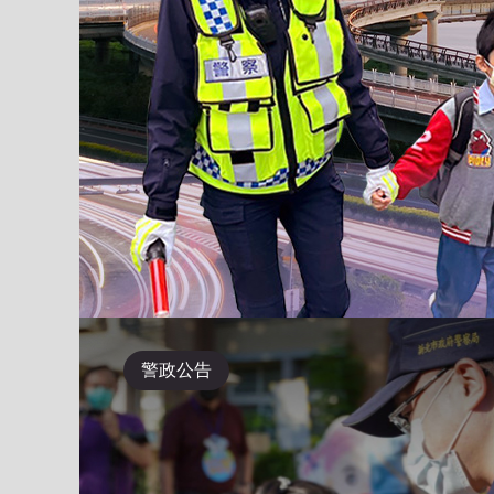
Previous
紀錄證
新北市iPolice
小小波麗體驗營
防空
辦
APP
警政公告