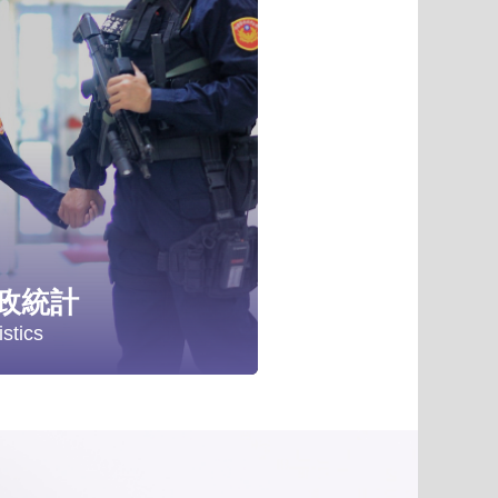
項
政統計
istics
計分析
政統計年報