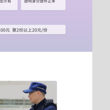
到
下
一
個
頁
籤