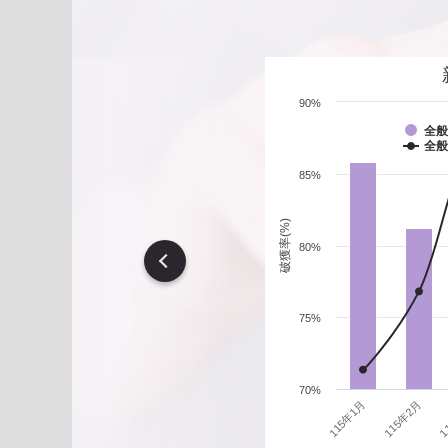
遇到性騷擾案件之處理？
90%
全般
全般
85%
破獲率(%)
80%
vious
75%
70%
1
115年1月
115年2月