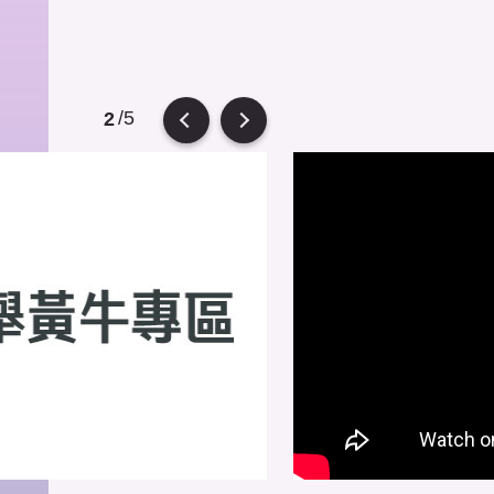
/5
2
evious
Next