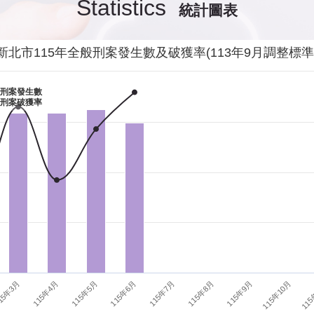
Statistics
統計圖表
發生性侵害案件後，我需要去驗傷嗎?
影音專區
新
交通安全
警
新北市115年全般刑案發生數及破獲率(113年9月調整標準
當你遭受到家庭暴力時該如何處理？
婦幼安全
警
刑案發生數
刑案破獲率
如何執行家庭暴力加害人訪查、訪查對象及期間為何?
犯罪防治
警
15年3月
115年6月
115年9月
115年4月
115年7月
115年10月
115年5月
115年8月
115