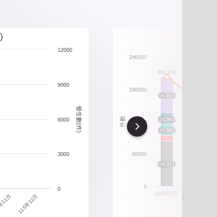
北市重要警政統計指標
政性別統計
)
12000
政統計通報
240000
206
202,236
政統計懶人包
9000
180000
165,708
66
66
65,915
65,915
發生數(件)
54,401
54,401
21
21
件數
20,941
20,941
6000
120000
Next
21
21
20,983
20,983
16,470
16,470
15,630
15,630
3000
60000
87
87
84,013
84,013
70,391
70,391
0
0
115年1月
115年2月
11
115年12月
年11月
違規