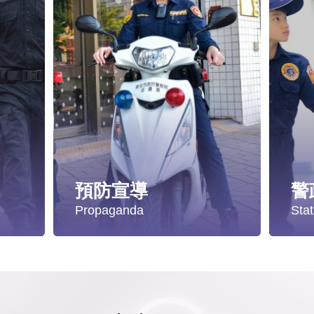
預防宣導
警
Propaganda
Stat
遭受性侵害時，可向哪些單位求助？
失蹤協尋
統
發生性侵害案件後，我可以請社工陪同嗎?
社會安全防護
警