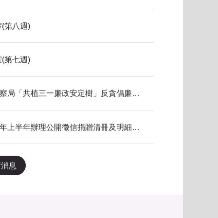
(第八週)
(第七週)
115年新北市政府警察局「共植三一廉政安定樹」反貪倡廉有獎徵答得獎名單公告
本局公共關係室115年上半年辦理公開徵信捐贈清冊及明細表，依公益勸募條例公告。
新消息