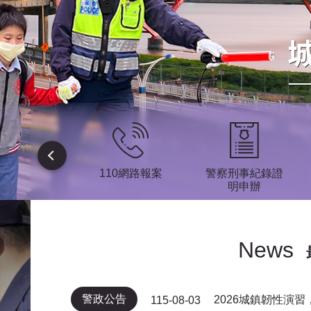
疏散避難專
110網路報案
警察刑事紀錄證
區
明申辦
News
警政公告
2026城鎮韌性演
115-08-03