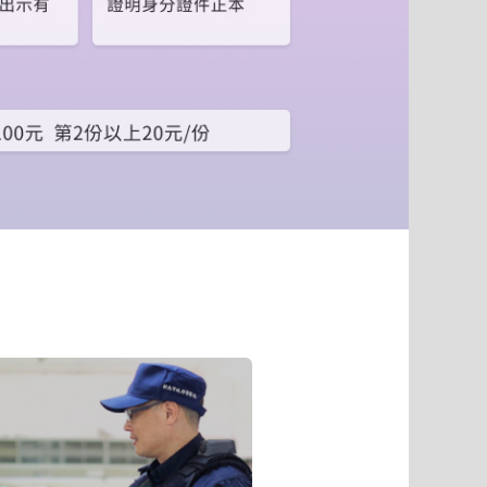
到
下
一
個
頁
籤