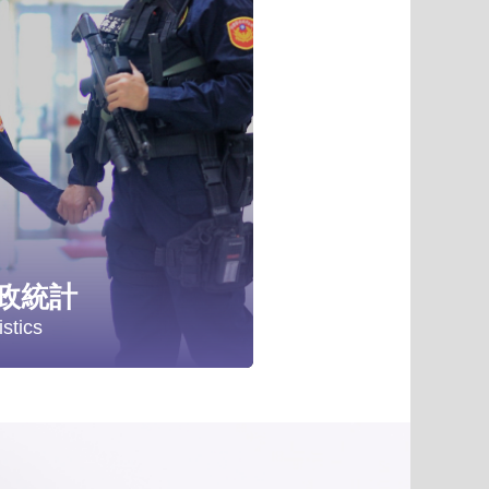
項
政統計
istics
計分析
政統計年報