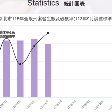
Statistics
統計圖表
發生性侵害案件後，我需要去驗傷嗎?
影音專區
新
交通安全
警
新北市115年全般刑案發生數及破獲率(113年9月調整標準
當你遭受到家庭暴力時該如何處理？
婦幼安全
警
刑案發生數
刑案破獲率
如何執行家庭暴力加害人訪查、訪查對象及期間為何?
犯罪防治
警
15年3月
115年6月
115年9月
115年4月
115年7月
115年10月
115年5月
115年8月
115