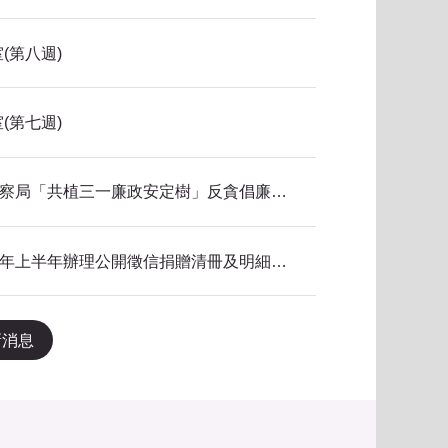
(第八週)
(第七週)
115年新北市政府警察局「共植三一廉政安定樹」反貪倡廉有獎徵答得獎名單公告
本局公共關係室115年上半年辦理公開徵信捐贈清冊及明細表，依公益勸募條例公告。
新消息