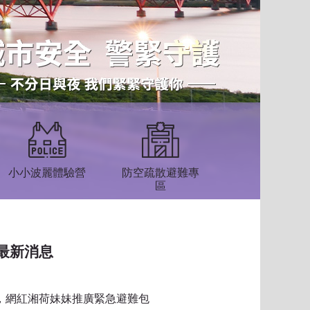
小小波麗體驗營
防空疏散避難專
區
最新消息
習，網紅湘荷妹妹推廣緊急避難包