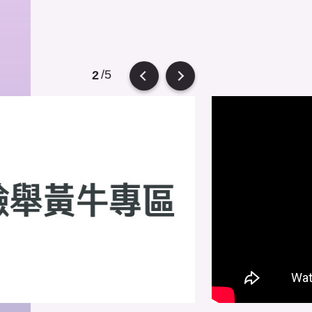
/5
2
Previous
Next