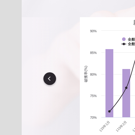
遇到性騷擾案件之處理？
90%
全般
全般
85%
破獲率(%)
80%
vious
75%
70%
1
115年1月
115年2月