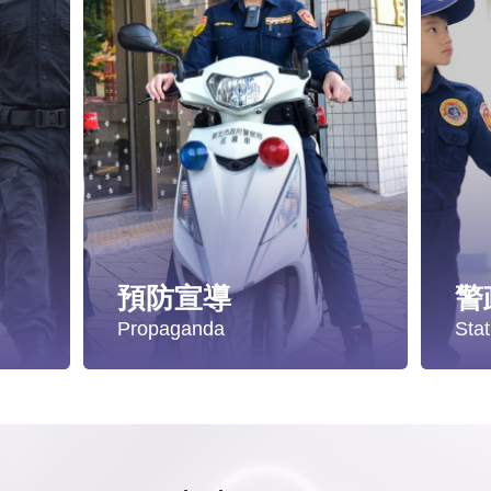
預防宣導
警
Propaganda
Stat
遭受性侵害時，可向哪些單位求助？
失蹤協尋
統
發生性侵害案件後，我可以請社工陪同嗎?
社會安全防護
警