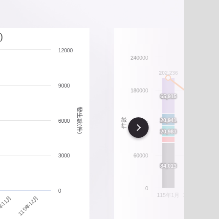
北市重要警政統計指標
政性別統計
)
12000
政統計通報
240000
206
202,236
政統計懶人包
9000
180000
165,708
66
66
65,915
65,915
發生數(件)
54,401
54,401
21
21
件數
20,941
20,941
6000
120000
Next
21
21
20,983
20,983
16,470
16,470
15,630
15,630
3000
60000
87
87
84,013
84,013
70,391
70,391
0
0
115年1月
115年2月
11
115年12月
年11月
違規