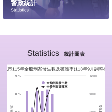
警政統計
Statistics
統計分析
警政統計年報
Statistics
新北市重要警政統計指標
統計圖表
警政性別統計
新北市115年全般刑案發生數及破獲率(113年9月調整標準
警政統計通報
90%
12000
全般刑案發生數
全般刑案破獲率
警政統計懶人包
85%
9000
發生數(件)
破獲率(%)