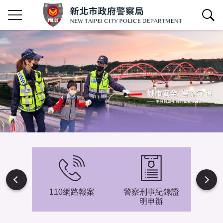
查詢區開關
Next
避難專
110網路報案
警察刑事紀錄證
新北市
明申辦