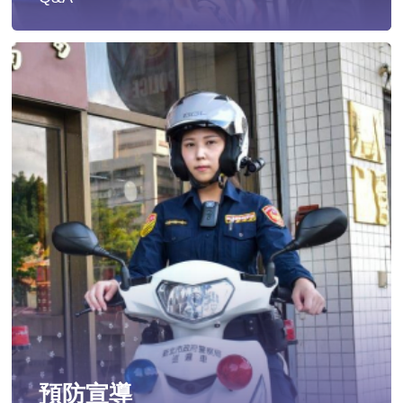
遭受性侵害時，可向哪些單位求助？
發生性侵害案件後，我可以請社工陪同嗎?
發生性侵害案件後，我需要去驗傷嗎?
遇到性騷擾案件之處理？
當你遭受到家庭暴力時該如何處理？
如何執行家庭暴力加害人訪查、訪查對象及期間為何?
預防宣導