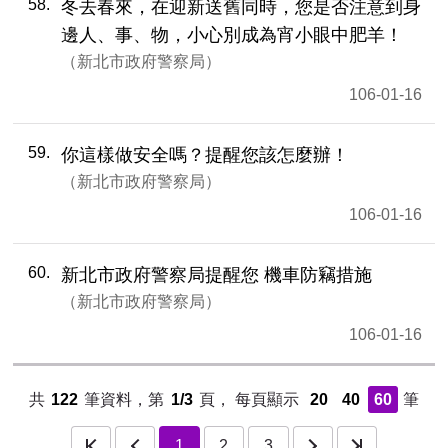
58
冬去春來，在迎新送舊同時，您是否注意到身
邊人、事、物，小心別成為宵小眼中肥羊！
新北市政府警察局
106-01-16
59
你這樣做安全嗎？提醒您該怎麼辦！
新北市政府警察局
106-01-16
60
新北市政府警察局提醒您 機車防竊措施
新北市政府警察局
106-01-16
共
122
筆資料，第
1/3
頁，
每頁顯示
20
40
60
筆
頁
下一頁
最後一頁
1
2
3