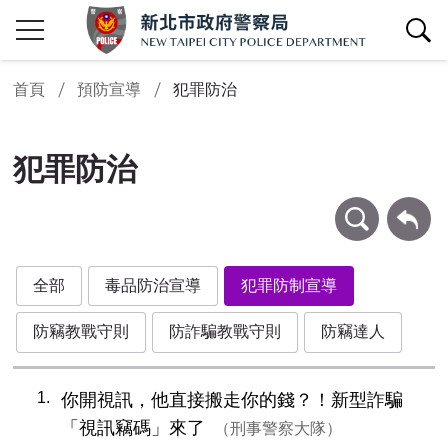
查詢區開關
首頁
預防宣導
犯罪防治
犯罪防治
條件查詢
回上一頁
全部
毒品防治宣導
犯罪防制宣導
防竊教戰守則
防詐騙教戰守則
防竊達人
1
你開視訊，他直接搬走你的錢？！新型詐騙
「視訊竊碼」來了
刑事警察大隊