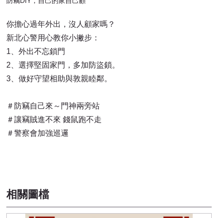
防竊DIY，自己的家自己顧
你擔心過年外出，沒人顧家嗎？
新北心警用心教你小撇步：
1、外出不忘鎖門
2、選擇堅固家門，多加防盜鎖。
3、做好守望相助與敦親睦鄰。
＃防竊自己來～門神兩旁站
＃讓竊賊進不來 錢鼠跑不走
＃警察會加強巡邏
相關圖檔