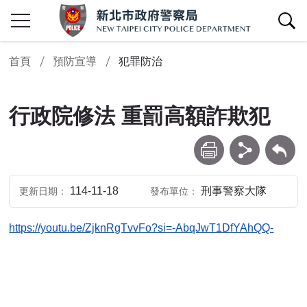
查詢區開關
首頁
預防宣導
犯罪防治
行政院修法 重罰高額詐欺犯
列印
分享
回上一頁
114-11-18
刑事警察大隊
更新日期
發布單位
https://youtu.be/ZjknRgTvvFo?si=-AbqJwT1DfYAhQQ-