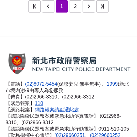
一頁
下一頁
最後一頁
1
2
【電話】
(02)8072-5454
(保您妻兒 無事無事) 、
1999
(新北
市境內)按9由專人為您服務
【傳真】(02)2966-8310、(02)2966-8312
【緊急報案】
110
【網路報案】
網路報案請點選此處
【聽語障礙民眾報案或緊急求助傳真電話】
(02)2966-
8310、(02)2966-8312
【聽語障礙民眾報案或緊急求助行動電話】0911-510-105
【勤務指揮中心電話】
(02)29660251
、
(02)29660252
、