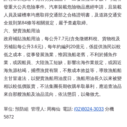
發重大公共危險事件。汽車裝載危險物品應經申請，且裝載
人員及罐槽車均應取得交通部之合格證明書，及道路交通安
全規則第84條等相關規定，嚴予查處取締。
六、變賣漁船用油
政府補貼漁船用油，每公升7.7元(含免徵燃料稅、貨物稅及
另補貼每公升3.6元)，每年約編列20億元，係提供漁民以較
低之成本，從事發展漁業，惟因漁船老舊，不利於捕魚作
業，或因船員、大陸漁工短缺，影響出海作業規定，或因近
海魚源枯竭，捕撈漁貨有限，不敷成本效益等，導致漁船船
主甘冒違法，以變賣漁船用油度日，漁船用油長久以來被變
相以較低價販賣，不法集團長期收購牟取暴利，應追查油品
來自那艘漁船及油品流向，依法懲罰，以儆傚尤。
單位: 預防組 管理人: 周梅仙 電話:
(02)8024-3033
分機
5872