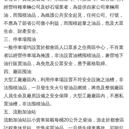
經營特種車輛公司及砂石場業者，為提供自家公司車輛用
油，而囤積油品，為維護公共安全起見，任何公司、行號，
不應為了節省公司微小利益，而囤積超量之油品，危及大眾
生命、財產安全。
三、停車場囤油
一般停車場均設置於都會區人口眾多之住商區中心，不肖業
者以經營停車場為掩護，非法設置油槽囤積油品，兼營地下
油行販賣油品，為免危及公眾安全，應予嚴格取締。
四、廠區囤油
大型工廠廠區內，利用停車場設置不符安全設施之油槽，非
法囤積油品，一旦發生失火引發油品燃燒，將危及整個廠區
人員生命及廠房設備之安全保障，大型工廠廠區內，不應私
置油槽，非法囤積油品。
五、流動加油站
流動加油站以小貨車裝載每桶20公升之柴油，游走於都會區
計程車休息站，兜售劣質油品，一旦發生撞車事故，可能引