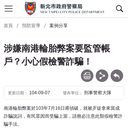
查詢區開關
首頁
預防宣導
案例分享
涉嫌南港輪胎弊案要監管帳
戶？小心假檢警詐騙！
列印
分享
回上一頁
104-09-07
刑事警察大隊
更新日期
發布單位
南港輪胎弊案於103年7月16日甫偵破，就被歹徒拿來當成
詐騙說詞，有民眾因而受騙上當，請務必注意此類假檢警詐
騙手法。