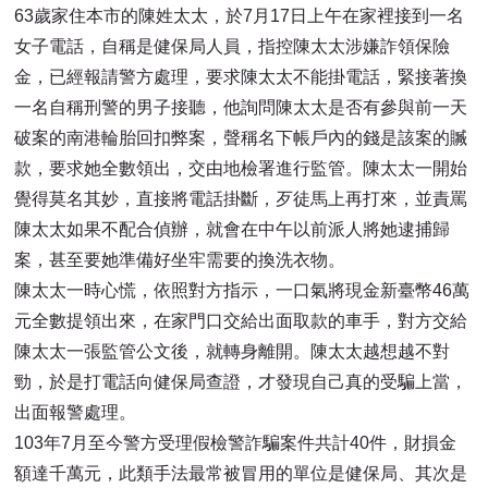
63歲家住本市的陳姓太太，於7月17日上午在家裡接到一名
女子電話，自稱是健保局人員，指控陳太太涉嫌詐領保險
金，已經報請警方處理，要求陳太太不能掛電話，緊接著換
一名自稱刑警的男子接聽，他詢問陳太太是否有參與前一天
破案的南港輪胎回扣弊案，聲稱名下帳戶內的錢是該案的贓
款，要求她全數領出，交由地檢署進行監管。陳太太一開始
覺得莫名其妙，直接將電話掛斷，歹徒馬上再打來，並責罵
陳太太如果不配合偵辦，就會在中午以前派人將她逮捕歸
案，甚至要她準備好坐牢需要的換洗衣物。
陳太太一時心慌，依照對方指示，一口氣將現金新臺幣46萬
元全數提領出來，在家門口交給出面取款的車手，對方交給
陳太太一張監管公文後，就轉身離開。陳太太越想越不對
勁，於是打電話向健保局查證，才發現自己真的受騙上當，
出面報警處理。
103年7月至今警方受理假檢警詐騙案件共計40件，財損金
額達千萬元，此類手法最常被冒用的單位是健保局、其次是