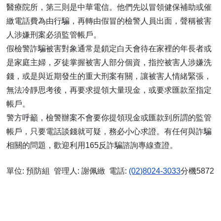
醫療院所，第三則是中華電信。他們先以冒領健保補助或催
繳電話費為由行騙，再轉由假冒的檢警人員出面，聲稱被害
人涉嫌刑案必須監管帳戶。
假檢警詐騙被害對象通常是鎖定白天會待在家裡的年長者或
是家庭主婦，歹徒掌握被害人部分個資，指控被害人涉嫌洗
錢，或是與近期發生的重大刑案有關，讓被害人情緒緊張，
無法冷靜思考後，再要求提領大量現金，或要求匯款至指定
帳戶。
警方呼籲，檢警辦案不會要你提領現金或匯款到所謂的監管
帳戶，只要電話談錢就可疑，務必小心求證。有任何與詐騙
相關的問題，歡迎利用165反詐騙諮詢專線查證。
單位:
預防組
管理人:
謝佩緻
電話:
(02)8024-3033
分機5872