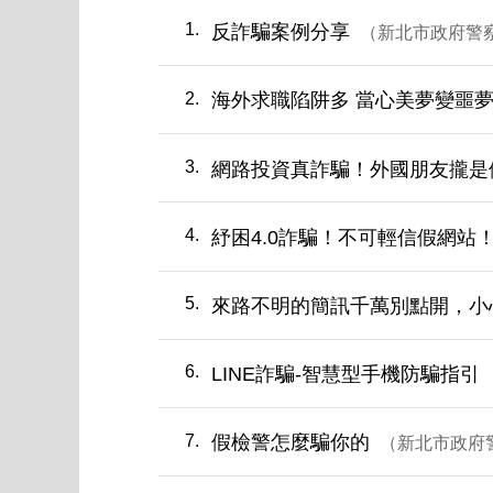
1
反詐騙案例分享
新北市政府警
2
海外求職陷阱多 當心美夢變噩
3
網路投資真詐騙！外國朋友攏是
4
紓困4.0詐騙！不可輕信假網站
5
來路不明的簡訊千萬別點開，小
6
LINE詐騙-智慧型手機防騙指引
7
假檢警怎麼騙你的
新北市政府