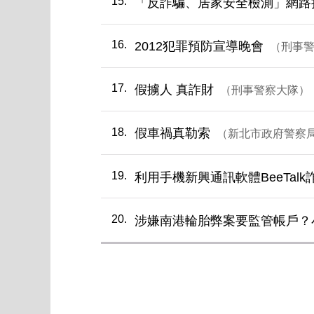
15
「反詐騙、居家安全檢測」網路抽
16
2012犯罪預防宣導晚會
刑事
17
假擄人 真詐財
刑事警察大隊
18
假車禍真勒索
新北市政府警察
19
利用手機新興通訊軟體BeeTalk
20
涉嫌南港輪胎弊案要監管帳戶？
第一頁
上一頁