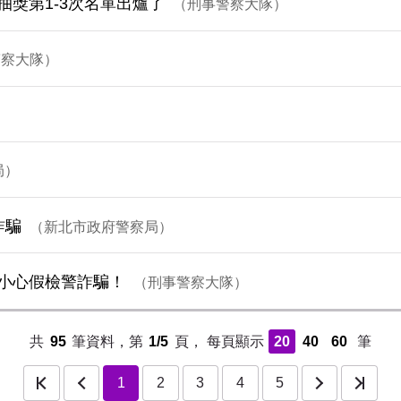
獎第1-3次名單出爐了
刑事警察大隊
警察大隊
局
詐騙
新北市政府警察局
小心假檢警詐騙！
刑事警察大隊
共
95
筆資料，第
1/5
頁，
每頁顯示
20
40
60
筆
1
下一頁
2
最後一頁
3
4
5