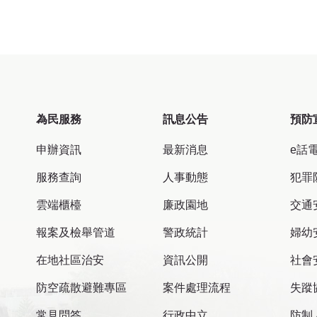
為民服務
訊息公告
預防
申辦資訊
最新消息
e話
服務查詢
人事動態
犯罪
雲端櫃檯
廉政園地
交通
報案及檢舉管道
警政統計
婦幼
在地社區治安
資訊公開
社會
防空疏散避難專區
案件處理流程
失蹤
常見問答
行政中立
防制