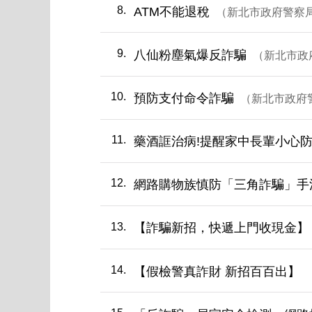
8
ATM不能退稅
新北市政府警察
9
八仙粉塵氣爆反詐騙
新北市政
10
預防支付命令詐騙
新北市政府
11
藥酒誆治病!提醒家中長輩小心防
12
網路購物族慎防「三角詐騙」手
13
【詐騙新招，快遞上門收現金】
14
【假檢警真詐財 新招百百出】