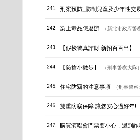
241
刑案預防_防制兒童及少年性交
242
染上毒品怎麼辦
新北市政府警
243
【假檢警真詐財 新招百百出】
244
【防搶小撇步】
刑事警察大隊
245
住宅防竊的注意事項
刑事警察
246
雙重防竊保障 讓您安心過好年!
247
購買演唱會門票要小心，遇到詐