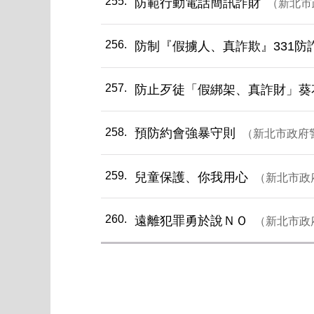
255
防範行動電話簡訊詐財
新北市
256
防制『假擄人、真詐欺』331防
257
防止歹徒「假綁架、真詐財」葵
258
預防約會強暴守則
新北市政府
259
兒童保護、你我用心
新北市政
260
遠離犯罪勇於說ＮＯ
新北市政
第一頁
上一頁