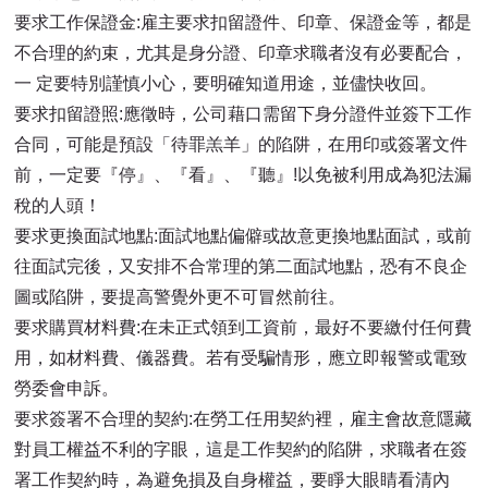
要求工作保證金:雇主要求扣留證件、印章、保證金等，都是
不合理的約束，尤其是身分證、印章求職者沒有必要配合，
一 定要特別謹慎小心，要明確知道用途，並儘快收回。
要求扣留證照:應徵時，公司藉口需留下身分證件並簽下工作
合同，可能是預設「待罪羔羊」的陷阱，在用印或簽署文件
前，一定要『停』、『看』、『聽』!以免被利用成為犯法漏
稅的人頭！
要求更換面試地點:面試地點偏僻或故意更換地點面試，或前
往面試完後，又安排不合常理的第二面試地點，恐有不良企
圖或陷阱，要提高警覺外更不可冒然前往。
要求購買材料費:在未正式領到工資前，最好不要繳付任何費
用，如材料費、儀器費。若有受騙情形，應立即報警或電致
勞委會申訴。
要求簽署不合理的契約:在勞工任用契約裡，雇主會故意隱藏
對員工權益不利的字眼，這是工作契約的陷阱，求職者在簽
署工作契約時，為避免損及自身權益，要睜大眼睛看清內