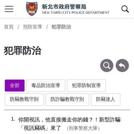
查詢區開關
首頁
預防宣導
犯罪防治
犯罪防治
條件查詢
回上一頁
全部
毒品防治宣導
犯罪防制宣導
防竊教戰守則
防詐騙教戰守則
防竊達人
1
你開視訊，他直接搬走你的錢？！新型詐騙
「視訊竊碼」來了
刑事警察大隊