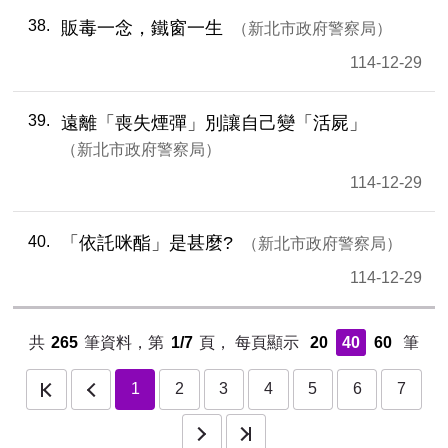
38
販毒一念，鐵窗一生
新北市政府警察局
114-12-29
39
遠離「喪失煙彈」別讓自己變「活屍」
新北市政府警察局
114-12-29
40
「依託咪酯」是甚麼?
新北市政府警察局
114-12-29
共
265
筆資料，第
1/7
頁，
每頁顯示
20
40
60
筆
1
2
3
4
5
6
7
下一頁
最後一頁