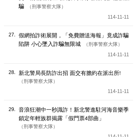
騙
刑事警察大隊
114-11-11
27
假網拍詐術展開，「免費贈送海報」竟成詐騙
陷阱 小心墜入詐騙無限城
刑事警察大隊
114-11-11
28
新北警局長防詐出招 面交有膽約在派出所!
刑事警察大隊
114-11-11
29
音浪狂潮中一秒識詐！新北警進駐河海音樂季
鎖定年輕族群揭露「假門票4部曲」
刑事警察大隊
114-11-11