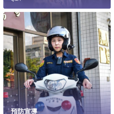
遭受性侵害時，可向哪些單位求助？
發生性侵害案件後，我可以請社工陪同嗎?
發生性侵害案件後，我需要去驗傷嗎?
遇到性騷擾案件之處理？
當你遭受到家庭暴力時該如何處理？
如何執行家庭暴力加害人訪查、訪查對象及期間為何?
預防宣導