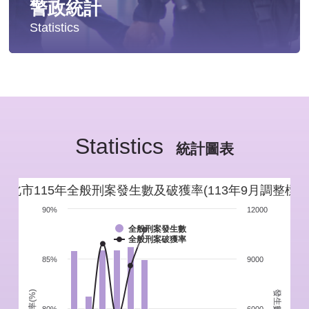
警政統計
Statistics
統計分析
警政統計年報
Statistics
新北市重要警政統計指標
統計圖表
警政性別統計
新北市115年全般刑案發生數及破獲率(113年9月調整標準
警政統計通報
90%
12000
全般刑案發生數
全般刑案破獲率
警政統計懶人包
85%
9000
發生數(件)
破獲率(%)