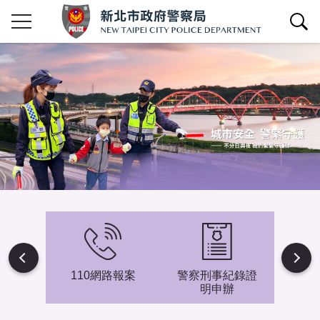
查詢區開關
Next
避難專
110網路報案
警察刑事紀錄證
新北市
明申辦