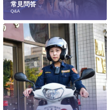
常見問答
Q&A
遭受性侵害時，可向哪些單位求助？
發生性侵害案件後，我可以請社工陪同嗎?
發生性侵害案件後，我需要去驗傷嗎?
遇到性騷擾案件之處理？
當你遭受到家庭暴力時該如何處理？
如何執行家庭暴力加害人訪查、訪查對象及期間為何?