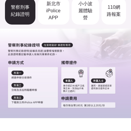
新北市
小小波
警察刑事
110網
iPolice
麗體驗
紀錄證明
路報案
APP
營