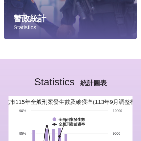
警政統計
Statistics
統計分析
警政統計年報
Statistics
新北市重要警政統計指標
統計圖表
警政性別統計
新北市115年全般刑案發生數及破獲率(113年9月調整標準
警政統計通報
90%
12000
全般刑案發生數
全般刑案破獲率
警政統計懶人包
85%
9000