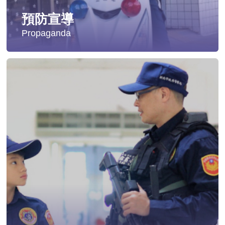
預防宣導
Propaganda
失蹤協尋
社會安全防護
影音專區
交通安全
婦幼安全
犯罪防治