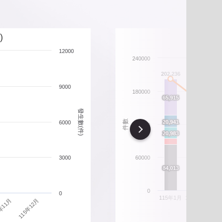
北市重要警政統計指標
政性別統計
)
12000
政統計通報
240000
206
202,236
政統計懶人包
9000
180000
165,708
66
66
65,915
65,915
發生數(件)
54,401
54,401
21
21
件數
20,941
20,941
6000
120000
Next
21
21
20,983
20,983
16,470
16,470
15,630
15,630
3000
60000
87
87
84,013
84,013
70,391
70,391
0
0
115年1月
115年2月
11
115年12月
年11月
違規