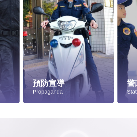
預防宣導
警
Propaganda
Stat
遭受性侵害時，可向哪些單位求助？
失蹤協尋
統
發生性侵害案件後，我可以請社工陪同嗎?
社會安全防護
警