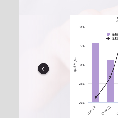
遇到性騷擾案件之處理？
90%
全般
全般
85%
破獲率(%)
80%
vious
75%
70%
1
115年1月
115年2月