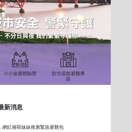
小小波麗體驗營
防空疏散避難專
區
最新消息
習，網紅湘荷妹妹推廣緊急避難包