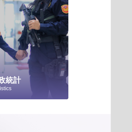
項
政統計
istics
計分析
政統計年報