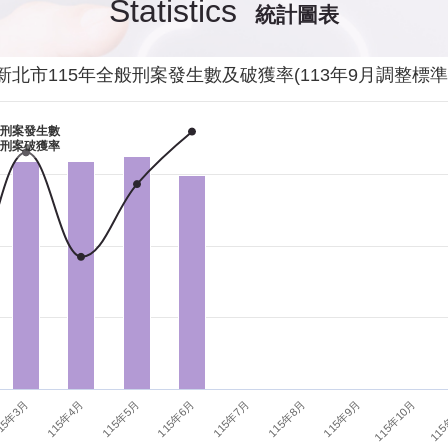
Statistics
統計圖表
發生性侵害案件後，我需要去驗傷嗎?
影音專區
新
交通安全
警
新北市115年全般刑案發生數及破獲率(113年9月調整標準
當你遭受到家庭暴力時該如何處理？
婦幼安全
警
刑案發生數
刑案破獲率
如何執行家庭暴力加害人訪查、訪查對象及期間為何?
犯罪防治
警
15年3月
115年6月
115年9月
115年4月
115年7月
115年10月
115年5月
115年8月
115