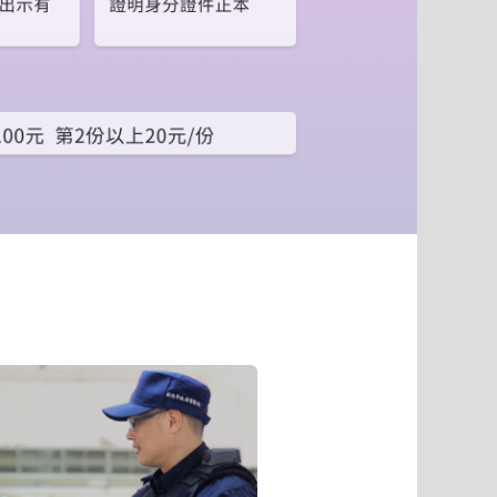
到
下
一
個
頁
籤