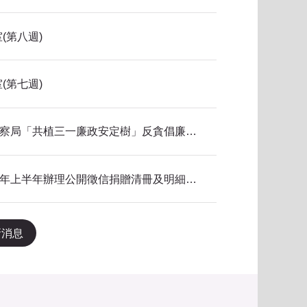
(第八週)
(第七週)
115年新北市政府警察局「共植三一廉政安定樹」反貪倡廉有獎徵答得獎名單公告
本局公共關係室115年上半年辦理公開徵信捐贈清冊及明細表，依公益勸募條例公告。
新消息