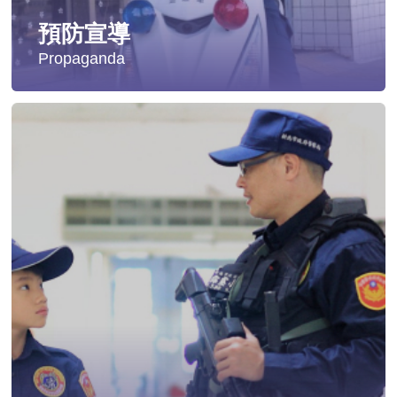
預防宣導
Propaganda
失蹤協尋
社會安全防護
影音專區
交通安全
婦幼安全
犯罪防治