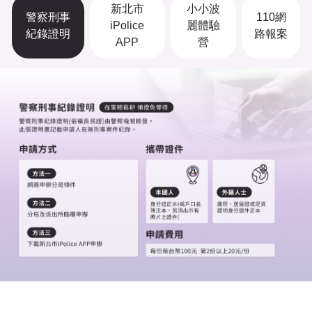
新北市
小小波
警察刑事
110網
iPolice
麗體驗
紀錄證明
路報案
APP
營