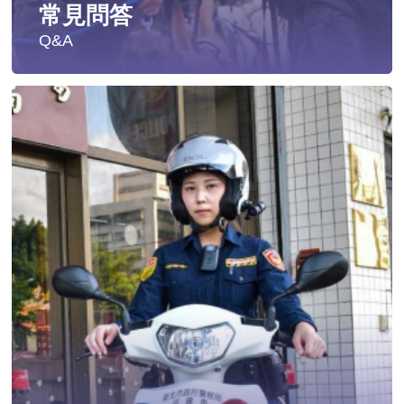
常見問答
Q&A
遭受性侵害時，可向哪些單位求助？
發生性侵害案件後，我可以請社工陪同嗎?
發生性侵害案件後，我需要去驗傷嗎?
遇到性騷擾案件之處理？
當你遭受到家庭暴力時該如何處理？
如何執行家庭暴力加害人訪查、訪查對象及期間為何?