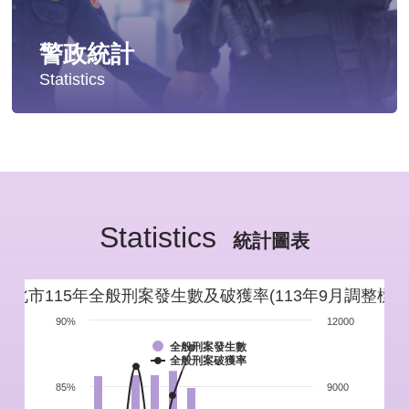
警政統計
Statistics
統計分析
警政統計年報
Statistics
新北市重要警政統計指標
統計圖表
警政性別統計
新北市115年全般刑案發生數及破獲率(113年9月調整標準
警政統計通報
90%
12000
全般刑案發生數
全般刑案破獲率
警政統計懶人包
85%
9000