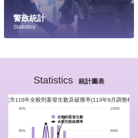
警政統計
Statistics
統計分析
警政統計年報
Statistics
新北市重要警政統計指標
統計圖表
警政性別統計
新北市115年全般刑案發生數及破獲率(113年9月調整標準
警政統計通報
90%
12000
全般刑案發生數
全般刑案破獲率
警政統計懶人包
85%
9000