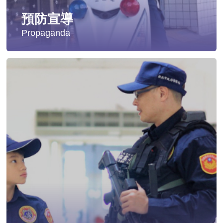
預防宣導
Propaganda
失蹤協尋
社會安全防護
影音專區
交通安全
婦幼安全
犯罪防治