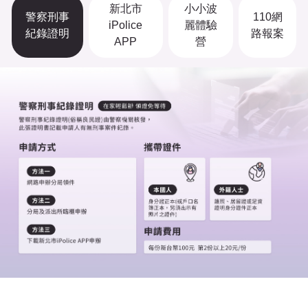
新北市
小小波
警察刑事
110網
iPolice
麗體驗
紀錄證明
路報案
APP
營