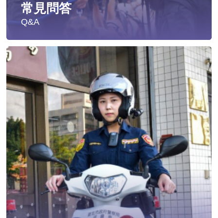
常見問答
Q&A
遭受性侵害時，可向哪些單位求助？
發生性侵害案件後，我可以請社工陪同嗎?
發生性侵害案件後，我需要去驗傷嗎?
遇到性騷擾案件之處理？
當你遭受到家庭暴力時該如何處理？
如何執行家庭暴力加害人訪查、訪查對象及期間為何?