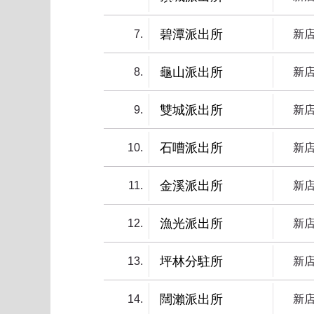
碧潭派出所
7
新
龜山派出所
8
新
雙城派出所
9
新
石嘈派出所
10
新
金溪派出所
11
新
漁光派出所
12
新
坪林分駐所
13
新
闊瀨派出所
14
新