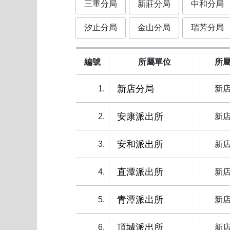
三重分局
新莊分局
中和分局
汐止分局
金山分局
瑞芳分局
編號
所屬單位
所
新店分局
1
新
安康派出所
2
新
安和派出所
3
新
直潭派出所
4
新
青潭派出所
5
新
頂城派出所
6
新