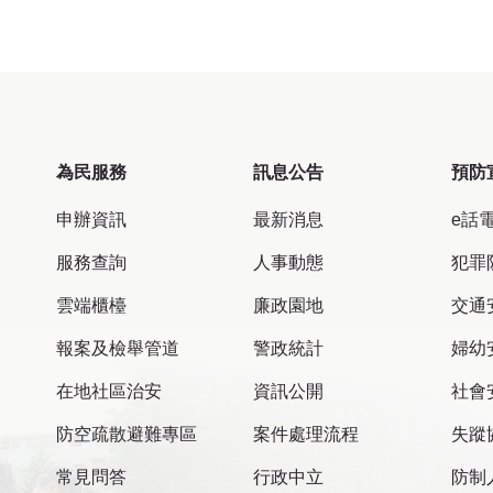
為民服務
訊息公告
預防
申辦資訊
最新消息
e話
服務查詢
人事動態
犯罪
雲端櫃檯
廉政園地
交通
報案及檢舉管道
警政統計
婦幼
在地社區治安
資訊公開
社會
防空疏散避難專區
案件處理流程
失蹤
常見問答
行政中立
防制