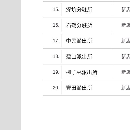
深坑分駐所
15
新
石碇分駐所
16
新
中民派出所
17
新
碧山派出所
18
新
楓子林派出所
19
新
豐田派出所
20
新
第一頁
上