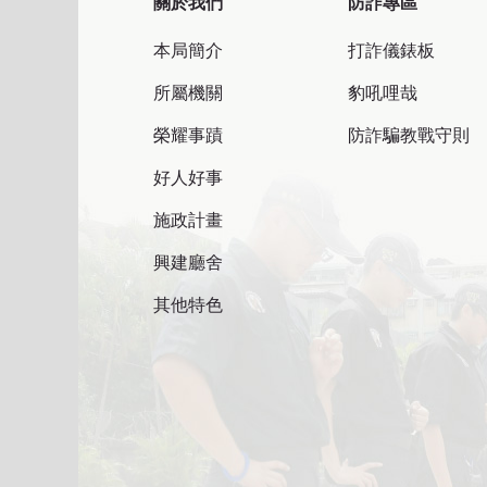
關於我們
防詐專區
本局簡介
打詐儀錶板
所屬機關
豹吼哩哉
榮耀事蹟
防詐騙教戰守則
好人好事
施政計畫
興建廳舍
其他特色