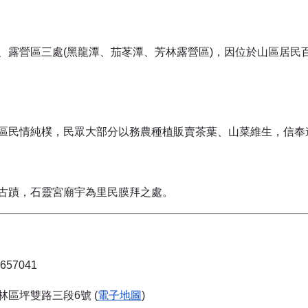
、露營區三處(黑龍潭、茄苳潭、芳林露營區)，因位於山區居民
區民情純樸，民眾大部分以務農種植販賣茶葉、山菜維生，信奉
古蹟，石靈宮廟宇為里民膜拜之處。
57041
區坪雙路三段6號 (
電子地圖
)