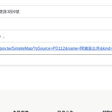
雙路3段6號
鄰）。
ntpc.gov.tw/SimpleMap/?gSource=PD112&name=闊瀨派出所