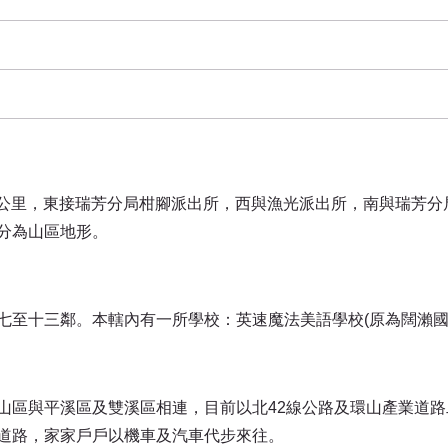
平方公里，東接瑞芳分局柑腳派出所，西與漁光派出所，南與瑞芳
分為山區地形。
七至十三鄰。本轄內有一所學校：英速魔法美語學校(原為闊瀨國
山區與平溪區及雙溪區相連，目前以北42線公路及環山產業道路
道路，家家戶戶以機車及汽車代步來往。