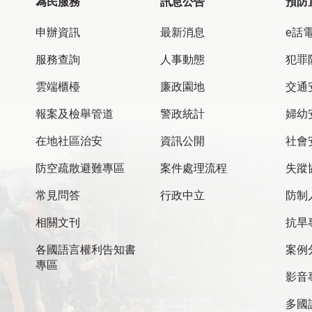
為民服務
訊息公告
預防
申辦資訊
最新消息
e話
服務查詢
人事動態
犯罪
雲端櫃檯
廉政園地
交通
報案及檢舉管道
警政統計
婦幼
在地社區治安
資訊公開
社會
防空疏散避難專區
案件處理流程
失蹤
常見問答
行政中立
防制
相關文刊
抗旱
各國語言權利告知書
案例
專區
影音
多國