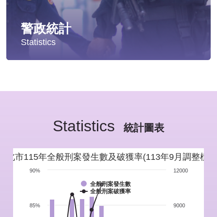
警政統計
Statistics
統計分析
警政統計年報
Statistics
新北市重要警政統計指標
統計圖表
警政性別統計
新北市115年全般刑案發生數及破獲率(113年9月調整標準
警政統計通報
90%
12000
全般刑案發生數
全般刑案破獲率
警政統計懶人包
85%
9000