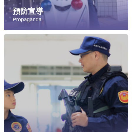
預防宣導
Propaganda
失蹤協尋
社會安全防護
影音專區
交通安全
婦幼安全
犯罪防治