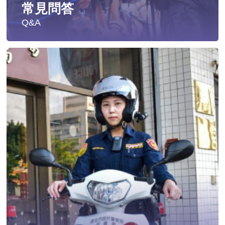
常見問答
Q&A
遭受性侵害時，可向哪些單位求助？
發生性侵害案件後，我可以請社工陪同嗎?
發生性侵害案件後，我需要去驗傷嗎?
遇到性騷擾案件之處理？
當你遭受到家庭暴力時該如何處理？
如何執行家庭暴力加害人訪查、訪查對象及期間為何?