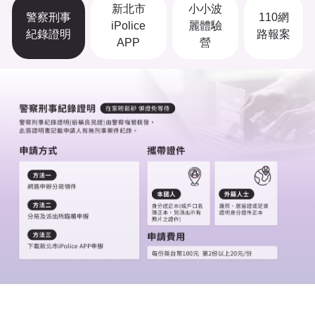
新北市
小小波
警察刑事
110網
iPolice
麗體驗
紀錄證明
路報案
APP
營