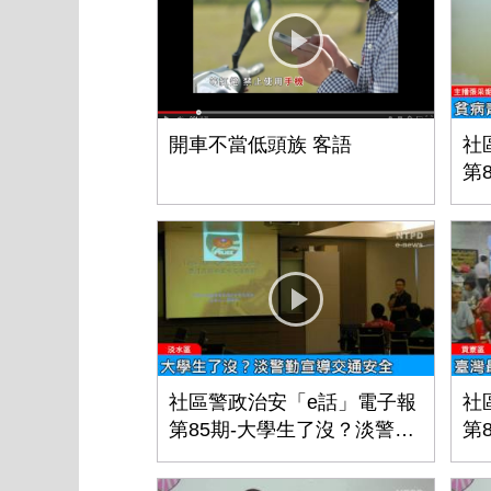
開車不當低頭族 客語
社
第
合
社區警政治安「e話」電子報
社
第85期-大學生了沒？淡警勤
第
宣導交通安全
寮