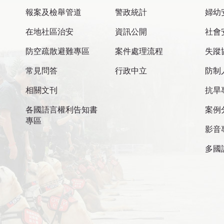
報案及檢舉管道
警政統計
婦幼
在地社區治安
資訊公開
社會
防空疏散避難專區
案件處理流程
失蹤
常見問答
行政中立
防制
相關文刊
抗旱
各國語言權利告知書
案例
專區
影音
多國