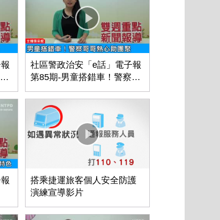
子報
社區警政治安「e話」電子報
流連
第85期-男童搭錯車！警察哥
哥熱心助團聚
子報
搭乘捷運旅客個人安全防護
演練宣導影片