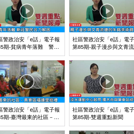
區警政治安「e話」電子報
社區警政治安「e話」電
85期-貧病青年落難 警民
第85期-親子漫步與文青
力解困
的朱銘美術館
區警政治安「e話」電子報
社區警政治安「e話」電
85期-臺灣最東的社區－貢
第85期-雙週重點新聞
區福連里巡禮