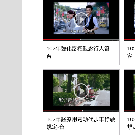
102年強化路權觀念行人篇-
1
台
客
102年醫療用電動代步車行駛
1
規定-台
規