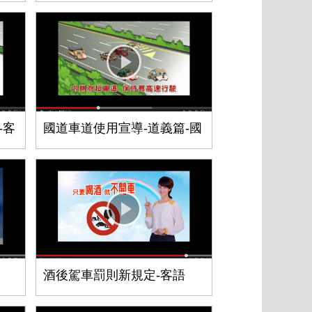
-客
國道車道使用宣導-道義篇-國
酒後駕車罰則新規定-客語