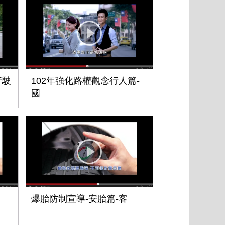
行駛
102年強化路權觀念行人篇-
國
爆胎防制宣導-安胎篇-客