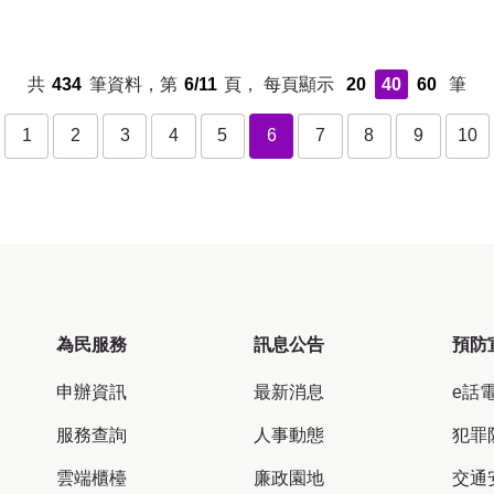
共
434
筆資料，第
6/11
頁，
每頁顯示
20
40
60
筆
1
2
3
4
5
6
下一頁
7
最後一頁
8
9
10
為民服務
訊息公告
預防
申辦資訊
最新消息
e話
服務查詢
人事動態
犯罪
雲端櫃檯
廉政園地
交通