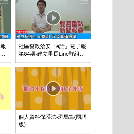
子報
社區警政治安「e話」電子報
綠寶
第84期-建立里長Line群組
行政溝通無礙
個人資料保護法-斑馬篇(國語
版)