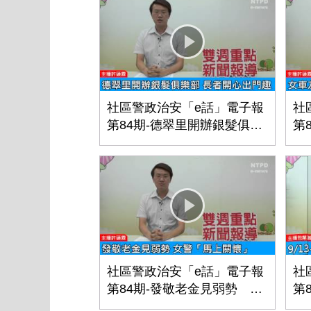
社區警政治安「e話」電子報
社
第84期-德翠里開辦銀髮俱樂
第
部 長者開心出門趣
風
社區警政治安「e話」電子報
社
第84期-發敬老金見弱勢 女
第
警「馬上關懷」