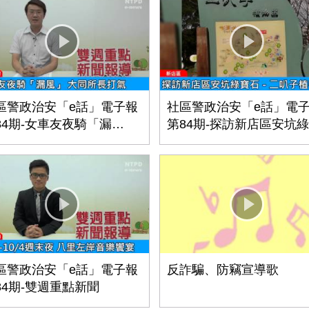
區警政治安「e話」電子報
社區警政治安「e話」電
84期-女車友夜騎「漏
第84期-探訪新店區安坑
」 大同所長打氣
石－二叭子植物園
區警政治安「e話」電子報
反詐騙、防竊宣導歌
84期-雙週重點新聞