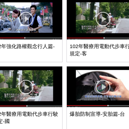
02年強化路權觀念行人篇-
102年醫療用電動代步車
規定-客
02年醫療用電動代步車行駛
爆胎防制宣導-安胎篇-台
定-國