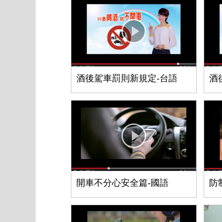
酒後駕車罰則新規定-台語
酒
開車不分心安全篇-國語
防