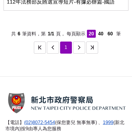
112年法務部反賄選宣導短片-有據必辦篇-國語
共
6
筆資料，第
1/1
頁，
每頁顯示
20
40
60
筆
頁
上一頁
下一頁
最後一頁
1
【電話】
(02)8072-5454
(保您妻兒 無事無事) 、
1999
(新北
市境內)按9由專人為您服務