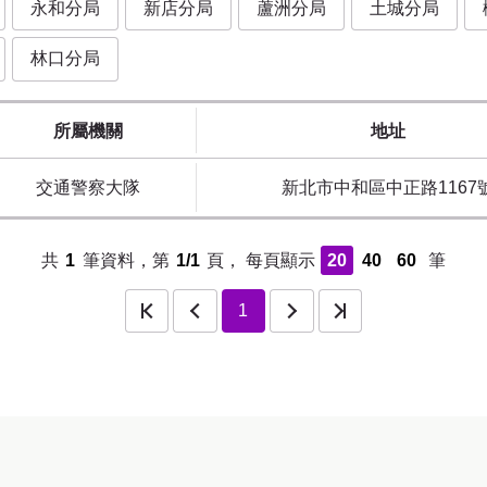
永和分局
新店分局
蘆洲分局
土城分局
林口分局
所屬機關
地址
交通警察大隊
新北市中和區中正路1167
共
1
筆資料，第
1/1
頁，
每頁顯示
20
40
60
筆
頁
上一頁
下一頁
最後一頁
1