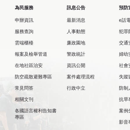
為民服務
訊息公告
預防
申辦資訊
最新消息
e話
服務查詢
人事動態
犯罪
雲端櫃檯
廉政園地
交通
報案及檢舉管道
警政統計
婦幼
在地社區治安
資訊公開
社會
防空疏散避難專區
案件處理流程
失蹤
常見問答
行政中立
防制
相關文刊
抗旱
各國語言權利告知書
案例
專區
影音