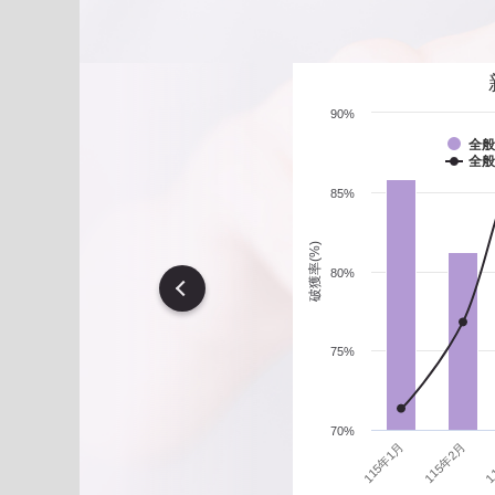
遇到性騷擾案件之處理？
90%
全般
全般
85%
破獲率(%)
80%
vious
75%
70%
1
115年1月
115年2月