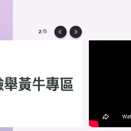
/5
2
Previous
Next