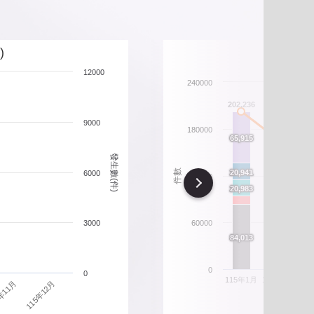
北市重要警政統計指標
政性別統計
)
12000
政統計通報
240000
206
202,236
政統計懶人包
9000
180000
165,708
66
66
65,915
65,915
發生數(件)
54,401
54,401
21
21
件數
20,941
20,941
6000
120000
Next
21
21
20,983
20,983
16,470
16,470
15,630
15,630
3000
60000
87
87
84,013
84,013
70,391
70,391
0
0
115年1月
115年2月
11
115年12月
年11月
違規