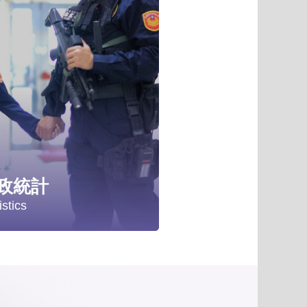
項
政統計
istics
計分析
政統計年報