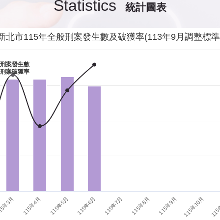
Statistics
統計圖表
發生性侵害案件後，我需要去驗傷嗎?
影音專區
新
交通安全
警
新北市115年全般刑案發生數及破獲率(113年9月調整標準
當你遭受到家庭暴力時該如何處理？
婦幼安全
警
刑案發生數
刑案破獲率
如何執行家庭暴力加害人訪查、訪查對象及期間為何?
犯罪防治
警
15年3月
115年6月
115年9月
115年4月
115年7月
115年10月
115年5月
115年8月
115