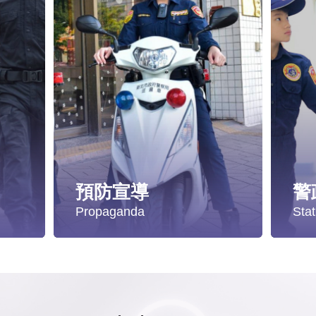
預防宣導
警
Propaganda
Stat
遭受性侵害時，可向哪些單位求助？
失蹤協尋
統
發生性侵害案件後，我可以請社工陪同嗎?
社會安全防護
警