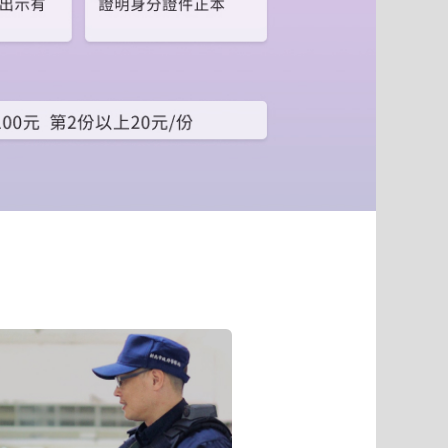
到
下
一
個
頁
籤