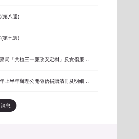
(第八週)
(第七週)
115年新北市政府警察局「共植三一廉政安定樹」反貪倡廉有獎徵答得獎名單公告
本局公共關係室115年上半年辦理公開徵信捐贈清冊及明細表，依公益勸募條例公告。
新消息