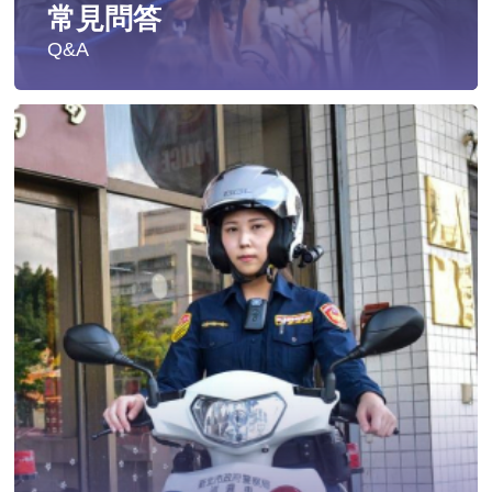
常見問答
Q&A
遭受性侵害時，可向哪些單位求助？
發生性侵害案件後，我可以請社工陪同嗎?
發生性侵害案件後，我需要去驗傷嗎?
遇到性騷擾案件之處理？
當你遭受到家庭暴力時該如何處理？
如何執行家庭暴力加害人訪查、訪查對象及期間為何?