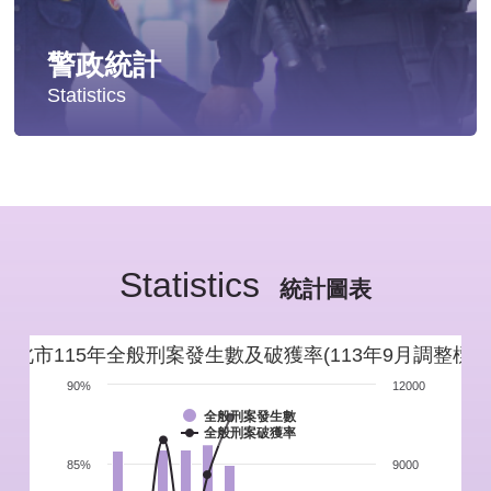
警政統計
Statistics
統計分析
警政統計年報
Statistics
新北市重要警政統計指標
統計圖表
警政性別統計
新北市115年全般刑案發生數及破獲率(113年9月調整標準
警政統計通報
90%
12000
全般刑案發生數
全般刑案破獲率
警政統計懶人包
85%
9000