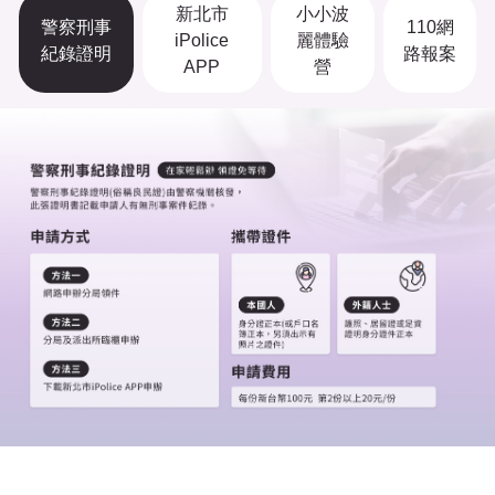
新北市
小小波
警察刑事
110網
iPolice
麗體驗
紀錄證明
路報案
APP
營