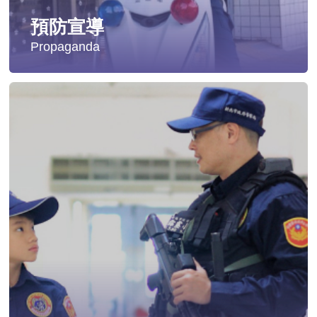
預防宣導
Propaganda
失蹤協尋
社會安全防護
影音專區
交通安全
婦幼安全
犯罪防治