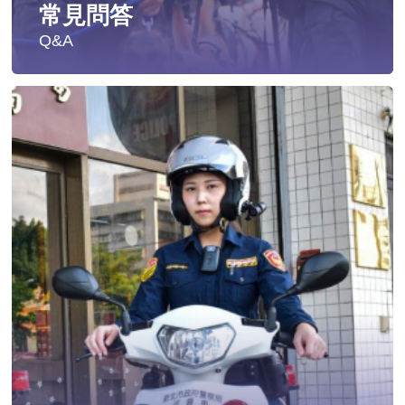
常見問答
Q&A
遭受性侵害時，可向哪些單位求助？
發生性侵害案件後，我可以請社工陪同嗎?
發生性侵害案件後，我需要去驗傷嗎?
遇到性騷擾案件之處理？
當你遭受到家庭暴力時該如何處理？
如何執行家庭暴力加害人訪查、訪查對象及期間為何?