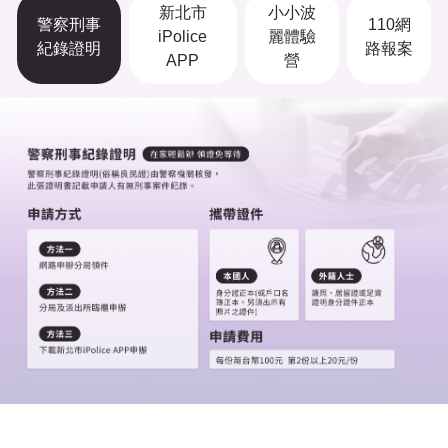
新北市
小小波
警察刑事
110網
iPolice
麗體驗
紀錄證明
路報案
APP
營