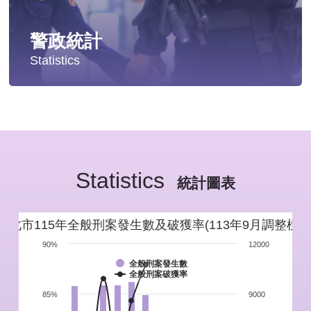
警政統計
Statistics
統計分析
警政統計年報
Statistics
新北市重要警政統計指標
統計圖表
警政性別統計
新北市115年全般刑案發生數及破獲率(113年9月調整標準
警政統計通報
90%
12000
全般刑案發生數
全般刑案破獲率
警政統計懶人包
85%
9000