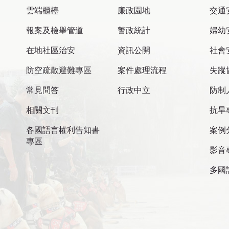
雲端櫃檯
廉政園地
交通
報案及檢舉管道
警政統計
婦幼
在地社區治安
資訊公開
社會
防空疏散避難專區
案件處理流程
失蹤
常見問答
行政中立
防制
相關文刊
抗旱
各國語言權利告知書
案例
專區
影音
多國