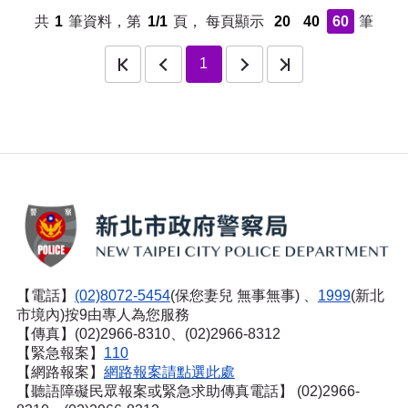
共
1
筆資料，第
1/1
頁，
每頁顯示
20
40
60
筆
頁
上一頁
下一頁
最後一頁
1
【電話】
(02)8072-5454
(保您妻兒 無事無事) 、
1999
(新北
市境內)按9由專人為您服務
【傳真】(02)2966-8310、(02)2966-8312
【緊急報案】
110
【網路報案】
網路報案請點選此處
【聽語障礙民眾報案或緊急求助傳真電話】
(02)2966-