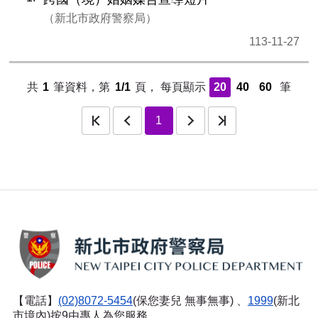
新北市政府警察局
113-11-27
共
1
筆資料，第
1/1
頁，
每頁顯示
20
40
60
筆
頁
上一頁
下一頁
最後一頁
1
【電話】
(02)8072-5454
(保您妻兒 無事無事) 、
1999
(新北
市境內)按9由專人為您服務