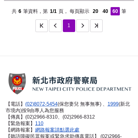
共
6
筆資料，第
1/1
頁，
每頁顯示
20
40
60
筆
頁
上一頁
下一頁
最後一頁
1
【電話】
(02)8072-5454
(保您妻兒 無事無事) 、
1999
(新北
市境內)按9由專人為您服務
【傳真】(02)2966-8310、(02)2966-8312
【緊急報案】
110
【網路報案】
網路報案請點選此處
【聽語障礙民眾報案或緊急求助傳真電話】
(02)2966-