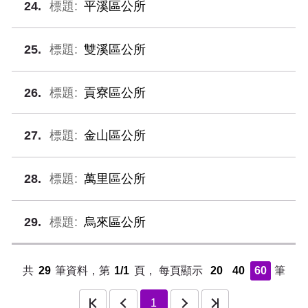
24
平溪區公所
25
雙溪區公所
26
貢寮區公所
27
金山區公所
28
萬里區公所
29
烏來區公所
共
29
筆資料，第
1/1
頁，
每頁顯示
20
40
60
筆
頁
上一頁
下一頁
最後一頁
1