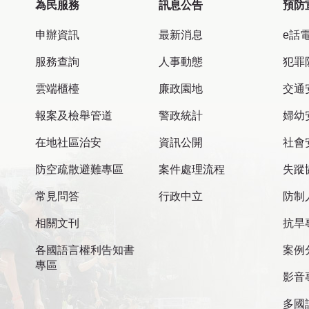
為民服務
訊息公告
預防
申辦資訊
最新消息
e話
服務查詢
人事動態
犯罪
雲端櫃檯
廉政園地
交通
報案及檢舉管道
警政統計
婦幼
在地社區治安
資訊公開
社會
防空疏散避難專區
案件處理流程
失蹤
常見問答
行政中立
防制
相關文刊
抗旱
各國語言權利告知書
案例
專區
影音
多國