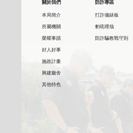
關於我們
防詐專區
本局簡介
打詐儀錶板
所屬機關
豹吼哩哉
榮耀事蹟
防詐騙教戰守則
好人好事
施政計畫
興建廳舍
其他特色