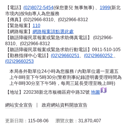
【電話】
(02)8072-5454
(保您妻兒 無事無事) 、
1999
(新北
市境內)按9由專人為您服務
【傳真】(02)2966-8310、(02)2966-8312
【緊急報案】
110
【網路報案】
網路報案請點選此處
【聽語障礙民眾報案或緊急求助傳真電話】
(02)2966-
8310、(02)2966-8312
【聽語障礙民眾報案或緊急求助行動電話】0911-510-105
【勤務指揮中心電話】
(02)29660251
、
(02)29660252
、
(02)29660253
本局各外勤單位24小時為您服務 / 內勤單位週一至週五
上午8時至下午5時30分(警察刑事紀錄證明書受理時間為
上午8時30分至下午5時，每周三延長受理至晚上8時)
【地址】220238新北市板橋區府中路32號
地圖
網站安全宣告
政府網站資料開放宣告
更新日期：
115-08-06
瀏覽次數：
31,870,407