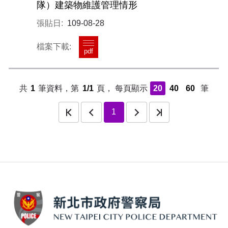
隊）建築物維護管理情形
109-08-28
pdf
共
1
筆資料，第
1/1
頁，
每頁顯示
20
40
60
筆
頁
上一頁
下一頁
最後一頁
1