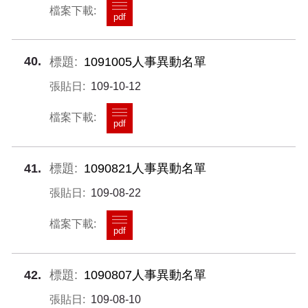
pdf
40
1091005人事異動名單
109-10-12
pdf
41
1090821人事異動名單
109-08-22
pdf
42
1090807人事異動名單
109-08-10