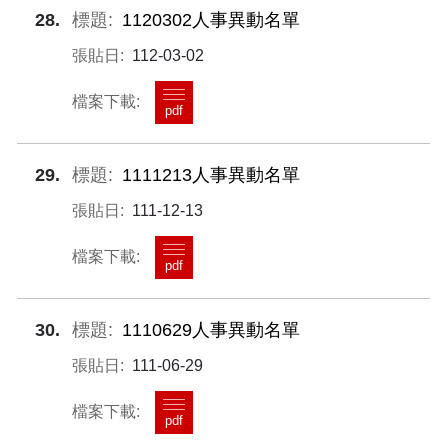
28
1120302人事異動名單
112-03-02
pdf
29
1111213人事異動名單
111-12-13
pdf
30
1110629人事異動名單
111-06-29
pdf