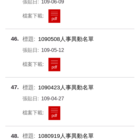
109-06-09
pdf
46
1090508人事異動名單
109-05-12
pdf
47
1090423人事異動名單
109-04-27
pdf
48
1080919人事異動名單