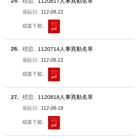
25
1120817人事異動名單
112-08-22
pdf
26
1120714人事異動名單
112-08-22
pdf
27
1120818人事異動名單
112-08-18
pdf