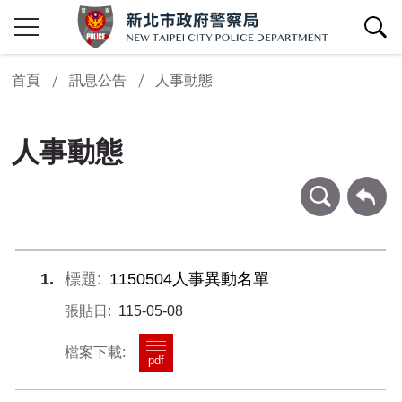
查詢區開關
首頁
訊息公告
人事動態
人事動態
條件查詢
回上一頁
1
1150504人事異動名單
115-05-08
pdf