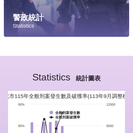
警政統計
Statistics
統計分析
警政統計年報
Statistics
新北市重要警政統計指標
統計圖表
警政性別統計
新北市115年全般刑案發生數及破獲率(113年9月調整標準
警政統計通報
90%
12000
全般刑案發生數
全般刑案破獲率
警政統計懶人包
85%
9000