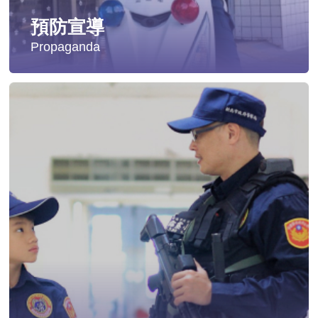
預防宣導
Propaganda
失蹤協尋
社會安全防護
影音專區
交通安全
婦幼安全
犯罪防治