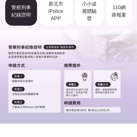
新北市
小小波
警察刑事
110網
iPolice
麗體驗
紀錄證明
路報案
APP
營