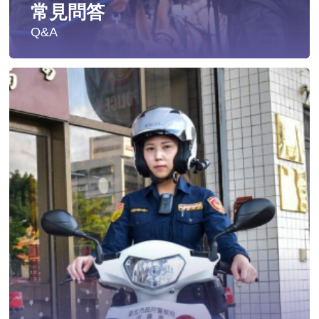
常見問答
Q&A
遭受性侵害時，可向哪些單位求助？
發生性侵害案件後，我可以請社工陪同嗎?
發生性侵害案件後，我需要去驗傷嗎?
遇到性騷擾案件之處理？
當你遭受到家庭暴力時該如何處理？
如何執行家庭暴力加害人訪查、訪查對象及期間為何?