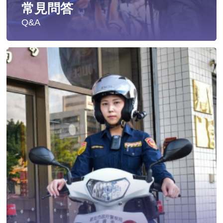
常見問答
Q&A
遭受性侵害時，可向哪些單位求助？
發生性侵害案件後，我可以請社工陪同嗎?
發生性侵害案件後，我需要去驗傷嗎?
遇到性騷擾案件之處理？
當你遭受到家庭暴力時該如何處理？
如何執行家庭暴力加害人訪查、訪查對象及期間為何?