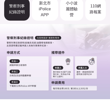
新北市
小小波
警察刑事
110網
iPolice
麗體驗
紀錄證明
路報案
APP
營