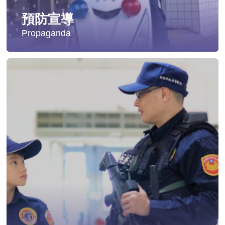
預防宣導
Propaganda
失蹤協尋
社會安全防護
影音專區
交通安全
婦幼安全
犯罪防治