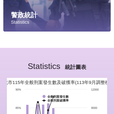
警政統計
Statistics
統計分析
警政統計年報
Statistics
新北市重要警政統計指標
統計圖表
警政性別統計
新北市115年全般刑案發生數及破獲率(113年9月調整標準
警政統計通報
90%
12000
全般刑案發生數
全般刑案破獲率
警政統計懶人包
85%
9000