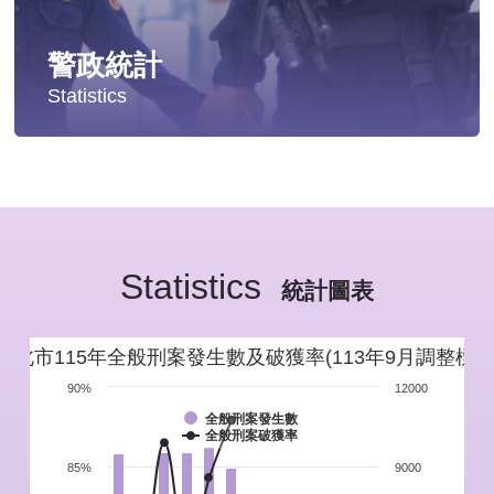
警政統計
Statistics
統計分析
警政統計年報
Statistics
新北市重要警政統計指標
統計圖表
警政性別統計
新北市115年全般刑案發生數及破獲率(113年9月調整標準
警政統計通報
90%
12000
全般刑案發生數
全般刑案破獲率
警政統計懶人包
85%
9000