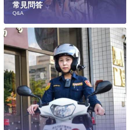
常見問答
Q&A
遭受性侵害時，可向哪些單位求助？
發生性侵害案件後，我可以請社工陪同嗎?
發生性侵害案件後，我需要去驗傷嗎?
遇到性騷擾案件之處理？
當你遭受到家庭暴力時該如何處理？
如何執行家庭暴力加害人訪查、訪查對象及期間為何?