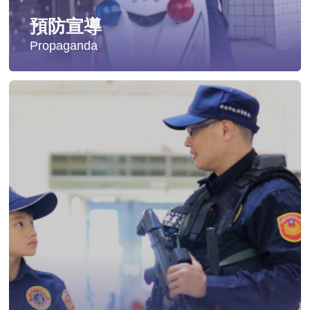
預防宣導
Propaganda
失蹤協尋
社會安全防護
影音專區
交通安全
婦幼安全
犯罪防治