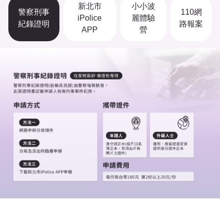
新北市
小小波
警察刑事
110網
iPolice
麗體驗
紀錄證明
路報案
APP
營