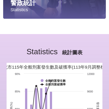
警政統計
Statistics
統計分析
警政統計年報
Statistics
新北市重要警政統計指標
統計圖表
警政性別統計
新北市115年全般刑案發生數及破獲率(113年9月調整標準
警政統計通報
90%
12000
全般刑案發生數
全般刑案破獲率
警政統計懶人包
85%
9000
發生數(件)
破獲率(%)