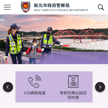
查詢區開關
Next
避難專
110網路報案
警察刑事紀錄證
新北市
明申辦