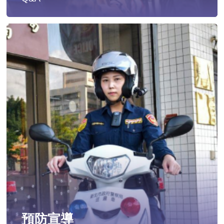
遭受性侵害時，可向哪些單位求助？
發生性侵害案件後，我可以請社工陪同嗎?
發生性侵害案件後，我需要去驗傷嗎?
遇到性騷擾案件之處理？
當你遭受到家庭暴力時該如何處理？
如何執行家庭暴力加害人訪查、訪查對象及期間為何?
預防宣導