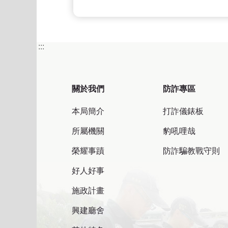
:::
關於我們
防詐專區
本局簡介
打詐儀錶板
所屬機關
豹吼哩哉
榮耀事蹟
防詐騙教戰守則
好人好事
施政計畫
興建廳舍