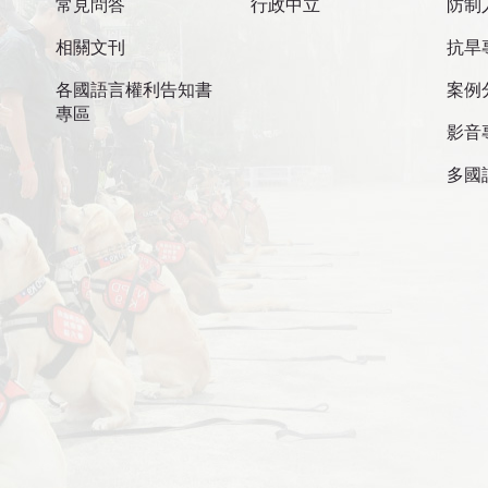
常見問答
行政中立
防制
相關文刊
抗旱
各國語言權利告知書
案例
專區
影音
多國