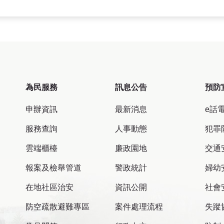
為民服務
訊息公告
預防
申辦資訊
最新消息
e話
服務查詢
人事動態
犯罪
雲端櫃檯
廉政園地
交通
報案及檢舉管道
警政統計
婦幼
在地社區治安
資訊公開
社會
防空疏散避難專區
案件處理流程
失蹤