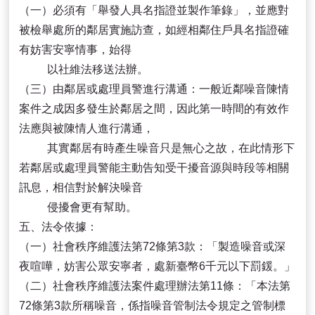
（一）必須有「舉發人具名指證並製作筆錄」，並應對
被檢舉處所的鄰居實施訪查，如經相鄰住戶具名指證確
有妨害安寧情事，始得
以社維法移送法辦。
（三）由鄰居或處理員警進行溝通：一般近鄰噪音陳情
案件之成因多發生於鄰居之間，因此第一時間的有效作
法應與被陳情人進行溝通，
其實鄰居有時產生噪音只是無心之故，在此情形下
若鄰居或處理員警能主動告知受干擾音源與時段等相關
訊息，相信對於解決噪音
侵擾會更有幫助。
五、法令依據：
（一）社會秩序維護法第72條第3款：「製造噪音或深
夜喧嘩，妨害公眾安寧者，處新臺幣6千元以下罰鍰。」
（二）社會秩序維護法案件處理辦法第11條：「本法第
72條第3款所稱噪音，係指噪音管制法令規定之管制標