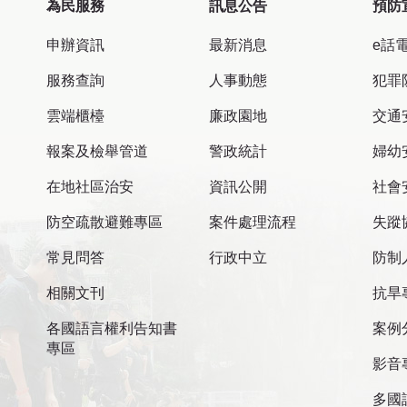
為民服務
訊息公告
預防
申辦資訊
最新消息
e話
服務查詢
人事動態
犯罪
雲端櫃檯
廉政園地
交通
報案及檢舉管道
警政統計
婦幼
在地社區治安
資訊公開
社會
防空疏散避難專區
案件處理流程
失蹤
常見問答
行政中立
防制
相關文刊
抗旱
各國語言權利告知書
案例
專區
影音
多國