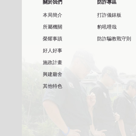
關於我們
防詐專區
本局簡介
打詐儀錶板
所屬機關
豹吼哩哉
榮耀事蹟
防詐騙教戰守則
好人好事
施政計畫
興建廳舍
其他特色