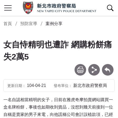
查詢區開關
首頁
預防宣導
案例分享
女自恃精明也遭詐 網購粉餅痛
失2萬5
列印
分享
回上一頁
104-04-21
新北市政府警察局
更新日期
發布單位
一名自認相當精明的女子，日前在雅虎奇摩拍賣網站購買一
盒名牌粉餅，事後也如期收到貨品，沒想到幾天前接到一位
自稱是賣家的男子來電，向他謊稱公司會計誤植款項，已經