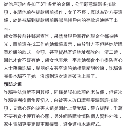
從他戶頭內多扣了3千多元的金額，公司願意歸還多扣款
項，並請他前往提款機前操作，女子不察，真以為對方要還
錢，於是被騙到提款機前將郵局帳戶內的存款通通轉了出
去。
盧女事後前往郵局查詢，果然發現戶頭裡的現金全都被轉
光，目前還在找工作的她氣憤表示，由於對方不但將她所購
買粉餅的款式、金額、甚至貨品寄送地址都說的一清二楚，
因此才會不疑有他，盧女也表示，平常她都會小心提防有心
人士藉機詐騙，親朋好友甚至還誇她相當精明幹練，詐騙集
團根本騙不了她，沒想到這次還是破功上當了。
預防之道
詐騙手法無所不用其極，同樣是誤扣款項的老伎倆，但這次
詐騙集團換個角度切入，向被害人改口謊稱要歸還誤扣款
項，見獵心喜的被害人還是因此上當受騙，警方提醒，千萬
不要有貪小便宜的心態，另外網路購物慎防個人資料外洩，
家中電腦更要定期更新掃毒，避免遭植木馬程式。