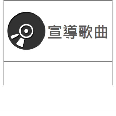
大家攏平安(反詐騙-防竊宣導曲)