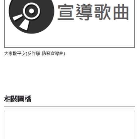
大家攏平安(反詐騙-防竊宣導曲)
相關圖檔